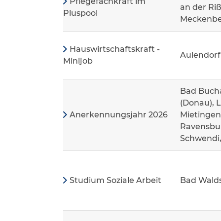
Pflegefachkraft im
an der Riß
Pluspool
Meckenbeu
Hauswirtschaftskraft -
Aulendorf
Minijob
Bad Bucha
(Donau), 
Anerkennungsjahr 2026
Mietingen
Ravensbur
Schwendi
Studium Soziale Arbeit
Bad Wald