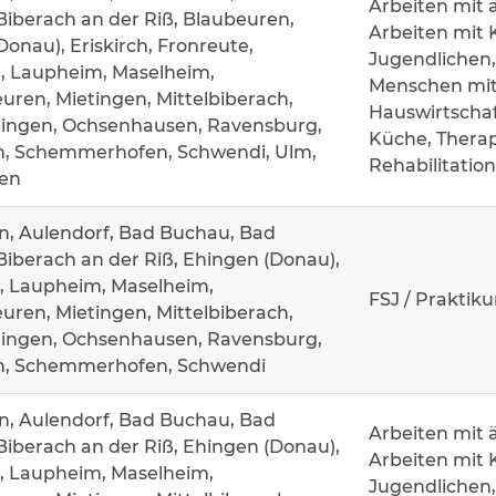
Arbeiten mit 
Biberach an der Riß, Blaubeuren,
Arbeiten mit 
onau), Eriskirch, Fronreute,
Jugendlichen,
 Laupheim, Maselheim,
Menschen mit
ren, Mietingen, Mittelbiberach,
Hauswirtschaf
ingen, Ochsenhausen, Ravensburg,
Küche, Thera
n, Schemmerhofen, Schwendi, Ulm,
Rehabilitatio
en
n, Aulendorf, Bad Buchau, Bad
Biberach an der Riß, Ehingen (Donau),
, Laupheim, Maselheim,
FSJ / Praktik
ren, Mietingen, Mittelbiberach,
ingen, Ochsenhausen, Ravensburg,
n, Schemmerhofen, Schwendi
n, Aulendorf, Bad Buchau, Bad
Arbeiten mit 
Biberach an der Riß, Ehingen (Donau),
Arbeiten mit 
, Laupheim, Maselheim,
Jugendlichen,