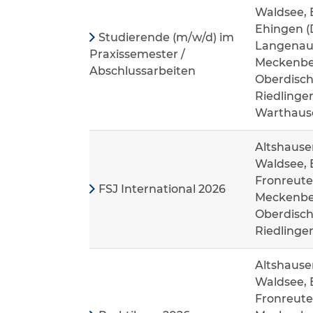
Waldsee, 
Ehingen (D
Studierende (m/w/d) im
Langenau,
Praxissemester /
Meckenbeu
Abschlussarbeiten
Oberdisch
Riedlinge
Warthaus
Altshause
Waldsee, 
Fronreute
FSJ International 2026
Meckenbeu
Oberdisch
Riedlinge
Altshause
Waldsee, 
Fronreute