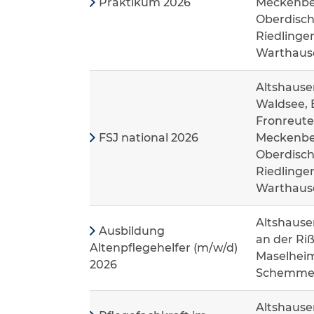
Praktikum 2026
Meckenbeu
Oberdisch
Riedlinge
Warthaus
Altshause
Waldsee, 
Fronreute
FSJ national 2026
Meckenbeu
Oberdisch
Riedlinge
Warthaus
Altshause
Ausbildung
an der Riß
Altenpflegehelfer (m/w/d)
Maselheim
2026
Schemme
Altshause