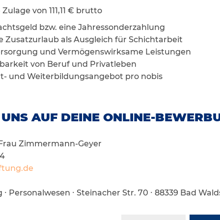
ge von 111,11 € brutto
chtsgeld bzw. eine Jahressonderzahlung
 Zusatzurlaub als Ausgleich für Schichtarbeit
sversorgung und Vermögenswirksame Leistungen
barkeit von Beruf und Privatleben
rt- und Weiterbildungsangebot pro nobis
 UNS AUF DEINE ONLINE-BEWERB
: Frau Zimmermann-Geyer
14
iftung.de
ng ∙ Personalwesen ∙ Steinacher Str. 70 ∙ 88339 Bad Wal