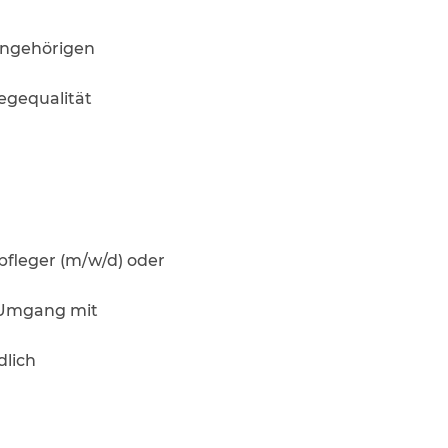
Angehörigen
egequalität
pfleger (m/w/d) oder
 Umgang mit
dlich