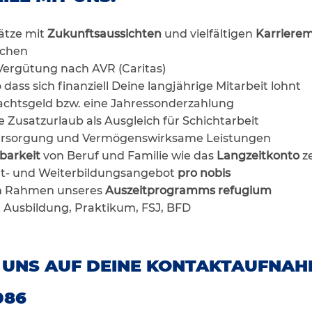
lätze mit
Zukunftsaussichten
und vielfältigen
Karrierem
ichen
e Vergütung nach AVR (Caritas)
dass sich finanziell Deine langjährige Mitarbeit lohnt
chtsgeld bzw. eine Jahressonderzahlung
e Zusatzurlaub als Ausgleich für Schichtarbeit
sversorgung und Vermögenswirksame Leistungen
barkeit
von Beruf und Familie wie das
Langzeitkonto
z
rt- und Weiterbildungsangebot
pro nobis
im Rahmen unseres
Auszeitprogramms refugium
r Ausbildung, Praktikum, FSJ, BFD
 UNS AUF DEINE KONTAKTAUFNAH
086