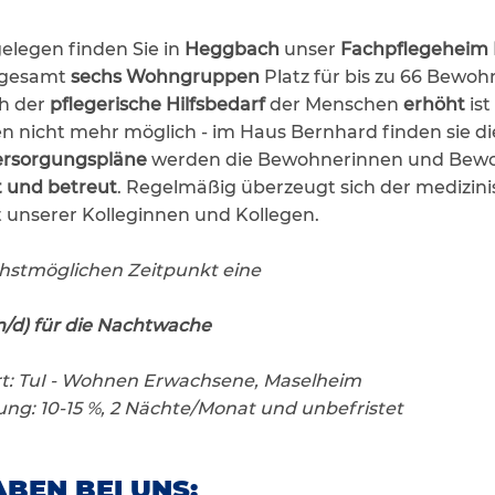
elegen finden Sie in
Heggbach
unser
Fachpflegeheim
nsgesamt
sechs Wohngruppen
Platz für bis zu 66 Bewo
h der
pflegerische Hilfsbedarf
der Menschen
erhöht
is
 nicht mehr möglich - im Haus Bernhard finden sie die
Versorgungspläne
werden die Bewohnerinnen und Bew
t und betreut
. Regelmäßig überzeugt sich der medizini
t unserer Kolleginnen und Kollegen.
hstmöglichen Zeitpunkt eine
m/d) für die Nachtwache
t: TuI - Wohnen Erwachsene, Maselheim
ng: 10-15 %, 2 Nächte/Monat und unbefristet
BEN BEI UNS: