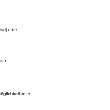
w/d) oder
lich
öglichkeiten
in