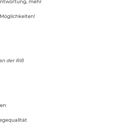
rantwortung, mehr
d Möglichkeiten!
an der Riß
gen
egequalität