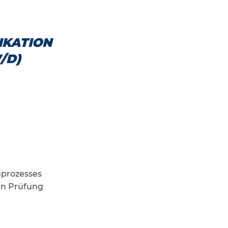
IKATION
/D)
nprozesses
en Prüfung