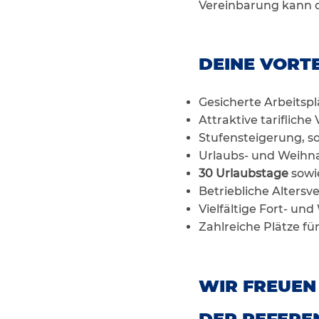
Vereinbarung kann
DEINE VORTE
Gesicherte Arbeitsp
Attraktive tariflich
Stufensteigerung, so 
Urlaubs- und Weihna
30 Urlaubstage
sowi
Betriebliche Alter
Vielfältige Fort- un
Zahlreiche Plätze fü
WIR FREUEN
DER REFEREN