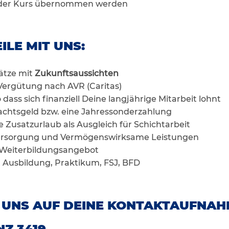
 der Kurs übernommen werden
ILE MIT UNS:
lätze mit
Zukunftsaussichten
e Vergütung nach AVR (Caritas)
dass sich finanziell Deine langjährige Mitarbeit lohnt
chtsgeld bzw. eine Jahressonderzahlung
e Zusatzurlaub als Ausgleich für Schichtarbeit
sversorgung und Vermögenswirksame Leistungen
d Weiterbildungsangebot
r Ausbildung, Praktikum, FSJ, BFD
 UNS AUF DEINE KONTAKTAUFNAH
Z 3419