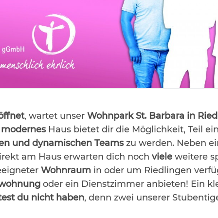
öffnet
, wartet unser
Wohnpark St. Barbara in Ried
n
modernes
Haus bietet dir die Möglichkeit, Teil ei
en und dynamischen Teams
zu werden. Neben e
irekt am Haus erwarten dich noch
viele
weitere 
eeigneter
Wohnraum
in oder um Riedlingen verfü
twohnung
oder ein Dienstzimmer anbieten! Ein kl
ltest du nicht haben
, denn zwei unserer Stubentig