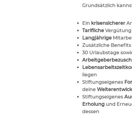
Grundsätzlich kannst
Ein
krisensicherer
Ar
Tarifliche
Vergütung
Langjährige
Mitarbe
Zusätzliche Benefits
30 Urlaubstage sow
Arbeitgeberbezusc
Lebensarbeitszeitk
liegen
Stiftungseigenes
For
deine
Weiterentwic
Stiftungseigenes
Au
Erholung
und Erneue
dessen