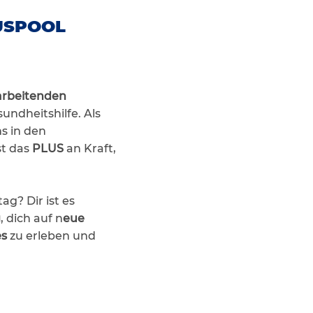
LUSPOOL
arbeitenden
undheitshilfe. Als
ms in den
st das
PLUS
an Kraft,
ag? Dir ist es
g
, dich auf n
eue
es
zu erleben und