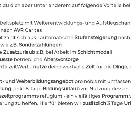
 du dich aber unter anderem auf folgende Vorteile bei
beitsplatz mit Weiterentwicklungs- und Aufstiegscha
 nach
AVR
Caritas
it zahlt sich aus - automatische
Stufensteigerung
nach
 wie z.B.
Sonderzahlungen
ie
Zusatzurlaub
z.B. bei Arbeit im
Schichtmodell
husste
betriebliche
Altersvorsorge
onto
zeitWert -
nutze
deine wertvolle
Zeit
für die
Dinge
,
t- und Weiterbildungsangebot
pro nobis mit umfass
klung
- inkl. 5 Tage
Bildungsurlaub
zur Nutzung dessen
szeitprogramms
refugium - ein vielfältiges
Programm
rung zu helfen. Hierfür bieten wir
zusätzlich
3 Tage
Ur