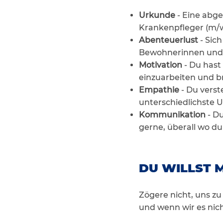
Urkunde
- Eine abg
Krankenpfleger (m/w
Abenteuerlust
- Sic
Bewohnerinnen und B
Motivation
- Du hast
einzuarbeiten und b
Empathie
- Du verst
unterschiedlichste
Kommunikation
- D
gerne, überall wo du
DU WILLST 
Zögere nicht, uns zu
und wenn wir es nich