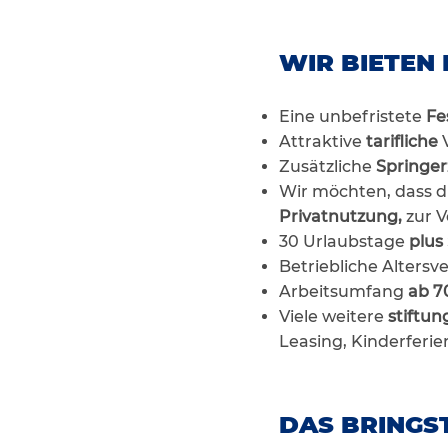
WIR BIETEN 
Eine unbefristete
Fe
Attraktive
tarifliche
Zusätzliche
Springe
Wir möchten, dass 
Privatnutzung,
zur 
30 Urlaubstage
plus
Betriebliche Alter
Arbeitsumfang
ab 70
Viele weitere
stiftun
Leasing, Kinderferie
DAS BRINGST