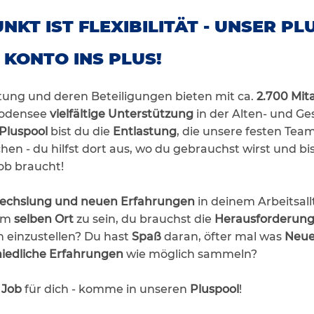
NKT IST FLEXIBILITÄT - UNSER P
 KONTO INS PLUS!
iftung und deren Beteiligungen bieten mit ca.
2.700 Mit
Bodensee
vielfältige Unterstützung
in der Alten- und Ges
Pluspool
bist du die
Entlastung
, die unsere festen Tea
en - du hilfst dort aus, wo du gebrauchst wirst und bi
ob braucht!
echslung und neuen Erfahrungen
in deinem Arbeitsallt
 am
selben Ort
zu sein, du brauchst die
Herausforderun
einzustellen? Du hast
Spaß
daran, öfter mal was
Neu
iedliche Erfahrungen
wie möglich sammeln?
 Job
für dich - komme in unseren
Pluspool
!