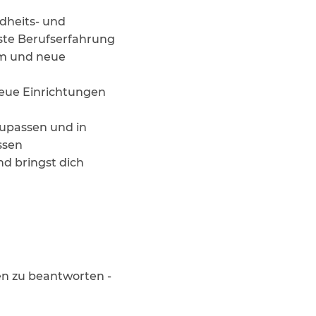
ndheits- und
ste Berufserfahrung
am und neue
neue Einrichtungen
zupassen und in
ssen
nd bringst dich
en zu beantworten -