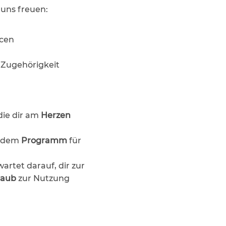
 uns freuen:
ncen
 Zugehörigkeit
 die dir am
Herzen
endem
Programm
für
wartet darauf, dir zur
laub
zur Nutzung