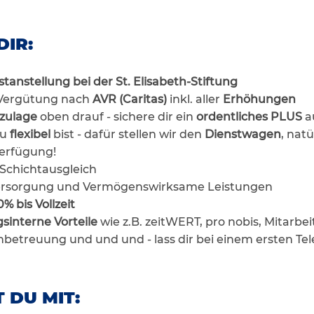
DIR:
stanstellung bei der St. Elisabeth-Stiftung
Vergütung nach
AVR
(Caritas)
inkl. aller
Erhöhungen
rzulage
oben drauf - sichere dir ein
ordentliches PLUS
a
du
flexibel
bist - dafür stellen wir den
Dienstwagen
, natü
Verfügung!
Schichtausgleich
sversorgung und Vermögenswirksame Leistungen
% bis Vollzeit
gsinterne Vorteile
wie z.B. zeitWERT, pro nobis, Mitarbe
nbetreuung und und und - lass dir bei einem ersten Tele
 DU MIT: