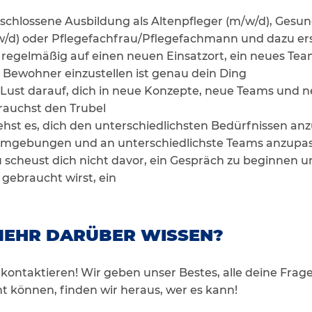
eschlossene Ausbildung als Altenpfleger (m/w/d), Gesu
/d) oder Pflegefachfrau/Pflegefachmann und dazu er
h regelmäßig auf einen neuen Einsatzort, ein neues Te
ewohner einzustellen ist genau dein Ding
 Lust darauf, dich in neue Konzepte, neue Teams und 
rauchst den Trubel
ehst es, dich den unterschiedlichsten Bedürfnissen an
 Umgebungen und an unterschiedlichste Teams anzupa
u scheust dich nicht davor, ein Gespräch zu beginnen u
 gebraucht wirst, ein
MEHR DARÜBER WISSEN?
 kontaktieren! Wir geben unser Bestes, alle deine Frag
t können, finden wir heraus, wer es kann!