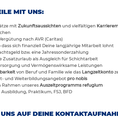
ILE MIT UNS:
lätze mit
Zukunftsaussichten
und vielfältigen
Karrierem
ichen
e Vergütung nach AVR (Caritas)
dass sich finanziell Deine langjährige Mitarbeit lohnt
chtsgeld bzw. eine Jahressonderzahlung
e Zusatzurlaub als Ausgleich für Schichtarbeit
sversorgung und Vermögenswirksame Leistungen
barkeit
von Beruf und Familie wie das
Langzeitkonto
z
rt- und Weiterbildungsangebot
pro nobis
im Rahmen unseres
Auszeitprogramms refugium
r Ausbildung, Praktikum, FSJ, BFD
 UNS AUF DEINE KONTAKTAUFNAH