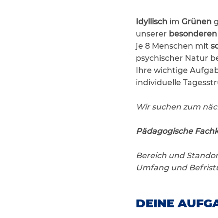
Idyllisch
im
Grünen
g
unserer
besonderen 
je 8 Menschen mit
s
psychischer Natur be
Ihre wichtige Aufgab
individuelle Tagesstr
Wir suchen zum näc
Pädagogische Fachk
Bereich und Stando
Umfang und Befristu
DEINE AUFGA