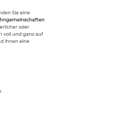
den Sie eine
hngemeinschaften
erlicher oder
h voll und ganz auf
nd ihnen eine
m