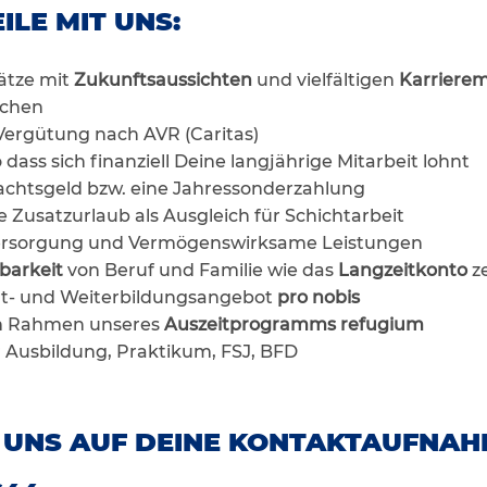
ILE MIT UNS:
lätze mit
Zukunftsaussichten
und vielfältigen
Karrierem
ichen
e Vergütung nach AVR (Caritas)
dass sich finanziell Deine langjährige Mitarbeit lohnt
chtsgeld bzw. eine Jahressonderzahlung
e Zusatzurlaub als Ausgleich für Schichtarbeit
sversorgung und Vermögenswirksame Leistungen
barkeit
von Beruf und Familie wie das
Langzeitkonto
z
rt- und Weiterbildungsangebot
pro nobis
im Rahmen unseres
Auszeitprogramms refugium
r Ausbildung, Praktikum, FSJ, BFD
 UNS AUF DEINE KONTAKTAUFNAH