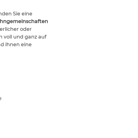
den Sie eine
hngemeinschaften
erlicher oder
h voll und ganz auf
nd ihnen eine
m