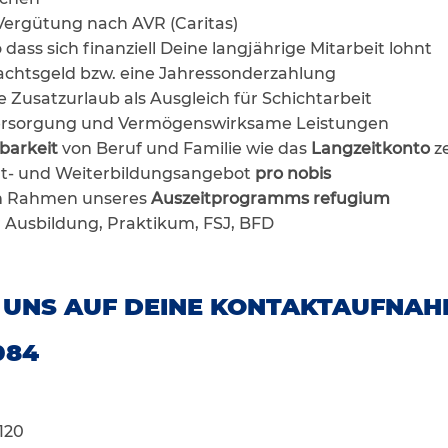
e Vergütung nach AVR (Caritas)
dass sich finanziell Deine langjährige Mitarbeit lohnt
chtsgeld bzw. eine Jahressonderzahlung
e Zusatzurlaub als Ausgleich für Schichtarbeit
sversorgung und Vermögenswirksame Leistungen
barkeit
von Beruf und Familie wie das
Langzeitkonto
z
rt- und Weiterbildungsangebot
pro nobis
im Rahmen unseres
Auszeitprogramms refugium
r Ausbildung, Praktikum, FSJ, BFD
 UNS AUF DEINE KONTAKTAUFNAH
084
120