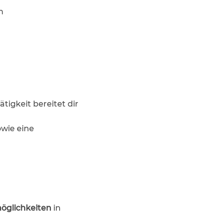
n
igkeit bereitet dir
owie eine
öglichkeiten
in