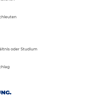
chleuten
ältnis oder Studium
chlag
UNG.