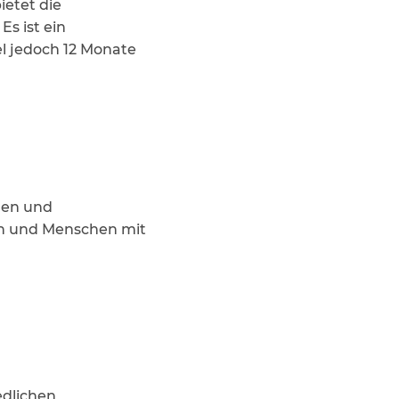
ietet die
Es ist ein
el jedoch 12 Monate
chen und
hen und Menschen mit
edlichen