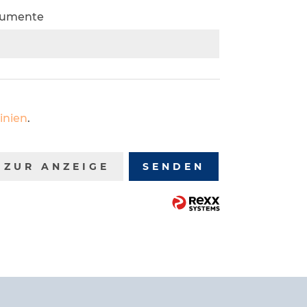
kumente
n
inien
.
ZUR ANZEIGE
SENDEN