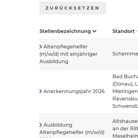
ZURÜCKSETZEN
Stellenbezeichnung
Standort
Altenpflegehelfer
Schemme
(m/w/d) mit einjähriger
Ausbildung
Bad Bucha
(Donau), 
Anerkennungsjahr 2026
Mietingen
Ravensbur
Schwendi
Altshause
Ausbildung
an der Riß
Altenpflegehelfer (m/w/d)
Maselheim