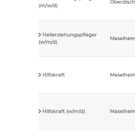
Oberdisc
(m/w/d)
Heilerziehungspfleger
Maselhei
(w/m/d)
Hilfskraft
Maselhei
Hilfskraft (w/m/d)
Maselhei