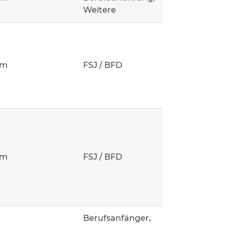
Weitere
um
FSJ / BFD
um
FSJ / BFD
Berufsanfänger,