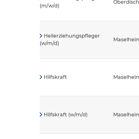
Oberdisc
(m/w/d)
Heilerziehungspfleger
Maselhei
(w/m/d)
Hilfskraft
Maselhei
Hilfskraft (w/m/d)
Maselhei