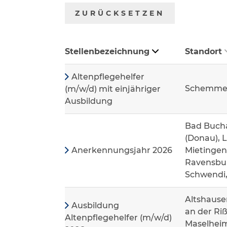
ZURÜCKSETZEN
Stellenbezeichnung
Standort
Altenpflegehelfer
Schemme
(m/w/d) mit einjähriger
Ausbildung
Bad Bucha
(Donau), 
Anerkennungsjahr 2026
Mietingen
Ravensbur
Schwendi
Altshause
Ausbildung
an der Riß
Altenpflegehelfer (m/w/d)
Maselheim