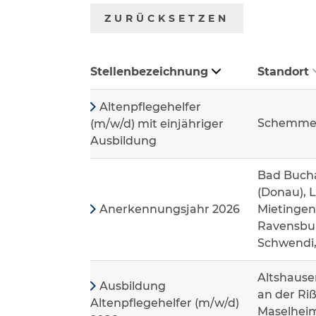
ZURÜCKSETZEN
Stellenbezeichnung
Standort
Altenpflegehelfer
Schemme
(m/w/d) mit einjähriger
Ausbildung
Bad Bucha
(Donau), 
Anerkennungsjahr 2026
Mietingen
Ravensbur
Schwendi
Altshause
Ausbildung
an der Riß
Altenpflegehelfer (m/w/d)
Maselheim