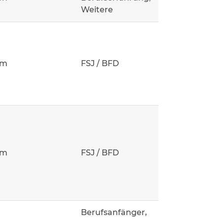
Weitere
um
FSJ / BFD
um
FSJ / BFD
Berufsanfänger,