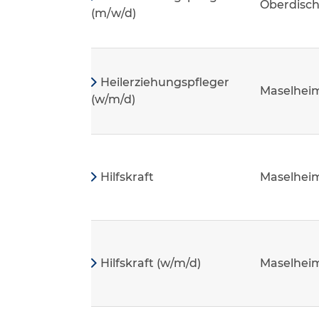
Oberdisc
(m/w/d)
Heilerziehungspfleger
Maselhei
(w/m/d)
Hilfskraft
Maselhei
Hilfskraft (w/m/d)
Maselhei