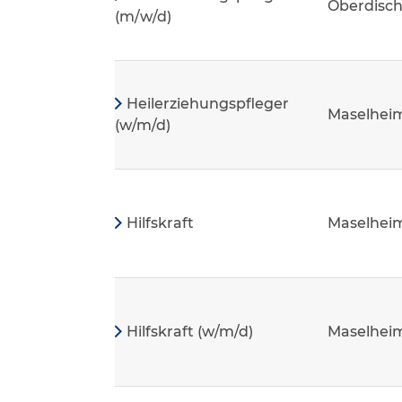
Oberdisc
(m/w/d)
Heilerziehungspfleger
Maselhei
(w/m/d)
Hilfskraft
Maselhei
Hilfskraft (w/m/d)
Maselhei