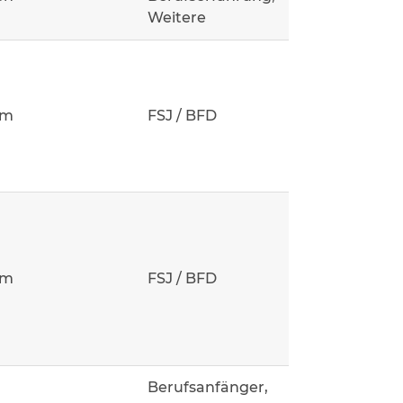
Weitere
um
FSJ / BFD
um
FSJ / BFD
Berufsanfänger,