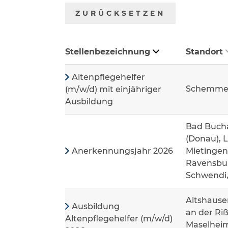
ZURÜCKSETZEN
Stellenbezeichnung
Standort
Altenpflegehelfer
Schemme
(m/w/d) mit einjähriger
Ausbildung
Bad Bucha
(Donau), 
Anerkennungsjahr 2026
Mietingen
Ravensbur
Schwendi
Altshause
Ausbildung
an der Riß
Altenpflegehelfer (m/w/d)
Maselheim